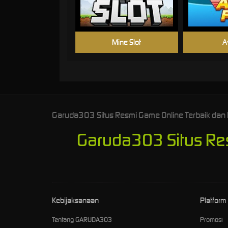
Mine Slot
A
Garuda303 Situs Resmi Game Online Terbaik dan
Garuda303 Situs Re
Kebijaksanaan
Platform
Tentang GARUDA303
Promosi