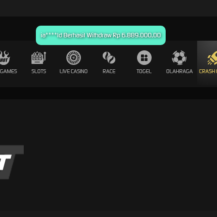
ia****ld Berhasil Withdraw Rp 6.889.000,00
 GAMES
SLOTS
LIVE CASINO
RACE
TOGEL
OLAHRAGA
CRASH