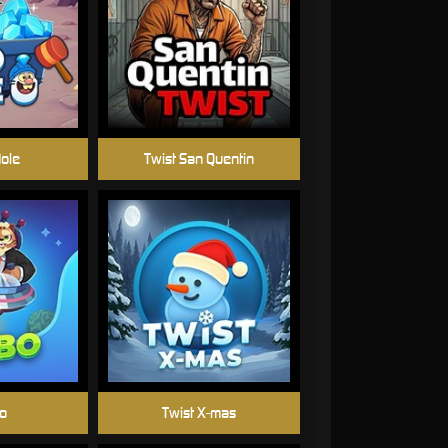
ole
Twist San Quentin
o
Twist X-mas