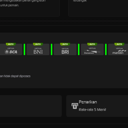
 dan menyediakan pilihan yang lebih
terbanyak
untuk pemain.
an tidak dapat diproses
Penarikan
Rata-rata 5 Menit