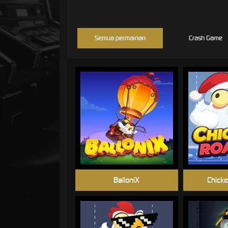
Semua permainan
Crash Game
BalloniX
Chicke