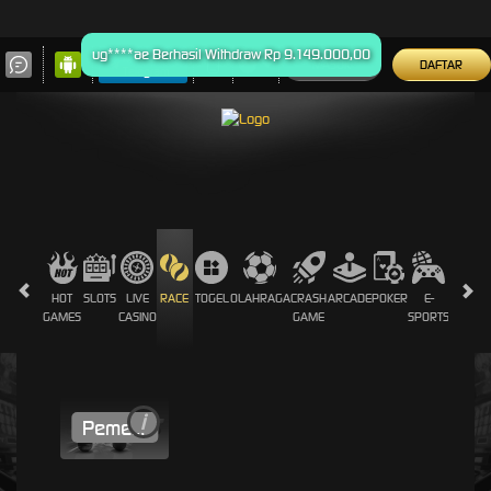
Main di
MASUK
DAFTAR
Telegram
ug****ae Berhasil Withdraw Rp 9.149.000,00
HOT
SLOTS
LIVE
RACE
TOGEL
OLAHRAGA
CRASH
ARCADE
POKER
E-
SABUN
GAMES
CASINO
GAME
SPORTS
AYAM
i