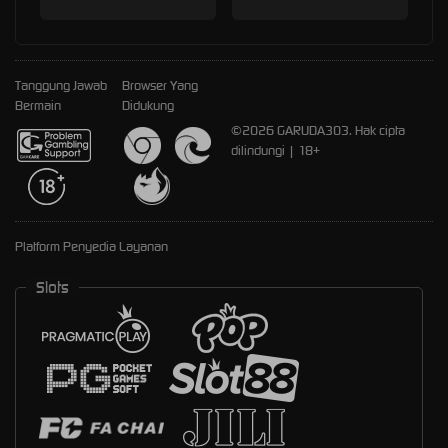
Tanggung Jawab
Browser Yang
Bermain
Didukung
©2026 GARUDA303. Hak cipta
dilindungi | 18+
Platform Penyedia Layanan
Slots