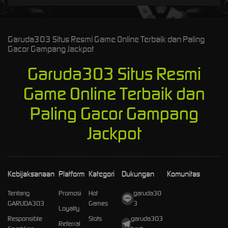
Garuda303 Situs Resmi Game Online Terbaik dan Paling
Gacor Gampang Jackpot
Garuda303 Situs Resmi
Game Online Terbaik dan
Paling Gacor Gampang
Jackpot
Kebijaksanaan
Platform
Kategori
Dukungan
Komunitas
Tentang
Promosi
Hot
garuda30
GARUDA303
Games
3
Loyalty
Responsible
Slots
garuda303
Referral