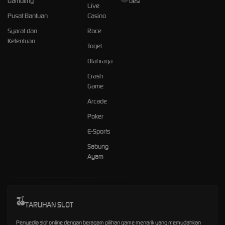
Gambling
best
Live
Pusat Bantuan
Casino
Syarat dan
Race
Ketentuan
Togel
Olahraga
Crash
Game
Arcade
Poker
E-Sports
Sabung
Ayam
TARUHAN SLOT
Penyedia slot online dengan beragam pilihan game menarik yang memudahkan